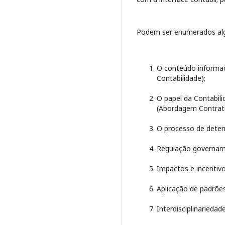
Podem ser enumerados algu
O conteúdo informac
Contabilidade);
O papel da Contabili
(Abordagem Contratu
O processo de determ
Regulação governam
Impactos e incentivo
Aplicação de padrões 
Interdisciplinariedad