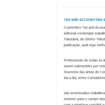
TAX AND ACCOUNTING 
O periódico Tax and Accou
editorial contempla trabal
Tributária, de Direito Trib
publicação, qual seja: tenh
Profissionais de todas as 
serem submetidos por me
Doutores das áreas de Cont
dia a dia, entre Contadore
São incentivados trabalho
exterior; para o campo das
com a interface contábil; p