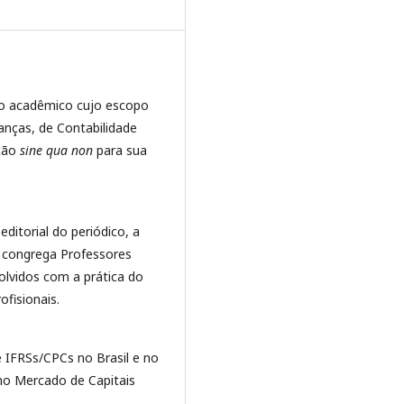
ico acadêmico cujo escopo
nanças, de Contabilidade
ição
sine qua non
para sua
ditorial do periódico, a
e congrega Professores
volvidos com a prática do
fisionais.
 IFRSs/CPCs no Brasil e no
 no Mercado de Capitais