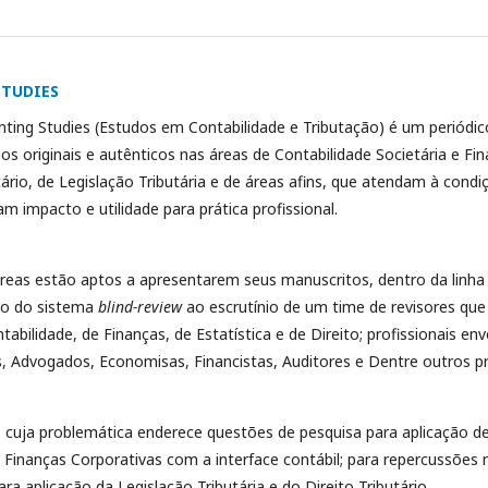
STUDIES
nting Studies (Estudos em Contabilidade e Tributação) é um periód
hos originais e autênticos nas áreas de Contabilidade Societária e Fi
utário, de Legislação Tributária e de áreas afins, que atendam à cond
am impacto e utilidade para prática profissional.
áreas estão aptos a apresentarem seus manuscritos, dentro da linha e
io do sistema
blind-review
ao escrutínio de um time de revisores qu
abilidade, de Finanças, de Estatística e de Direito; profissionais en
s, Advogados, Economisas, Financistas, Auditores e Dentre outros pro
s cuja problemática enderece questões de pesquisa para aplicação de
 Finanças Corporativas com a interface contábil; para repercussões
ara aplicação da Legislação Tributária e do Direito Tributário.